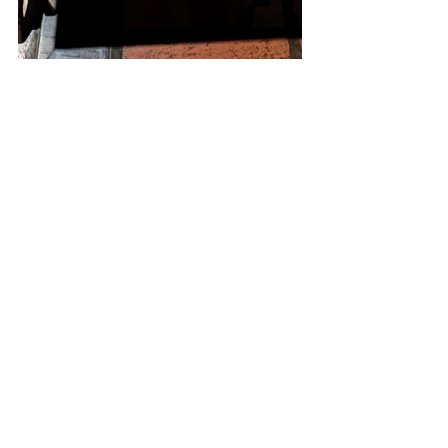
https://video.wixstatic.com/video/901284_
8c27d3934ab94312ad23705d3c6bf671/72
0p/mp4/file.mp4
Eventos
Ver todo
Entradas recientes