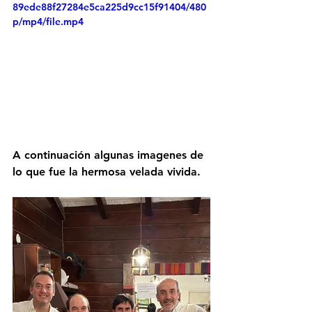
89ede88f27284e5ca225d9cc15f91404/480
p/mp4/file.mp4
A continuación algunas imagenes de 
lo que fue la hermosa velada vivida.