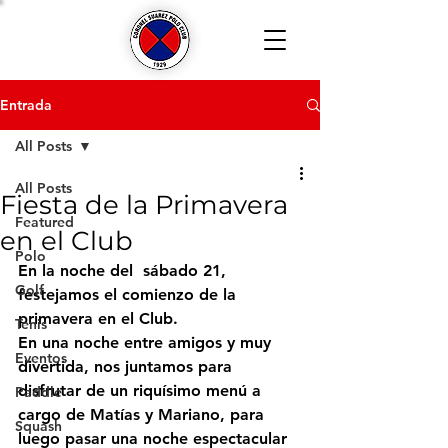
Entrada
All Posts
All Posts
Fiesta de la Primavera
Featured
en el Club
Polo
En la noche del  sábado 21, 
Golf
festejamos el comienzo de la 
primavera en el Club.
Tenis
En una noche entre amigos y muy 
Eventos
divertida, nos juntamos para 
disfrutar de un riquísimo menú a 
Paddle
cargo de Matías y Mariano, para 
Squash
luego pasar una noche espectacular 