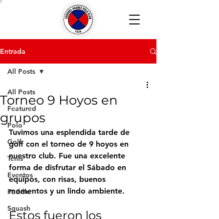
Entrada
All Posts
All Posts
Torneo 9 Hoyos en
Featured
grupos
Polo
Tuvimos una esplendida tarde de 
Golf
golf con el torneo de 9 hoyos en 
nuestro club. Fue una excelente 
Tenis
forma de disfrutar el Sábado en 
Eventos
equipos, con risas, buenos 
momentos y un lindo ambiente.
Paddle
Squash
Estos fueron los 