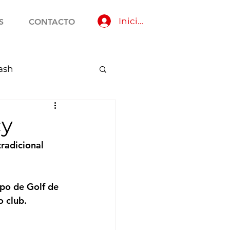
Iniciar sesión
S
CONTACTO
ash
cy
radicional 
po de Golf de 
o club.