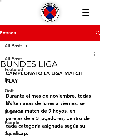
Entrada
All Posts
All Posts
BUNDES LIGA
Featured
CAMPEONATO LA LIGA MATCH 
Polo
PLAY
Golf
Durante el mes de noviembre, todas 
Tenis
las semanas de lunes a viernes, se 
jugaron match de 9 hoyos, en 
Eventos
parejas de a 3 jugadores, dentro de 
Paddle
cada categoría asignada según su 
Squash
hándicap.