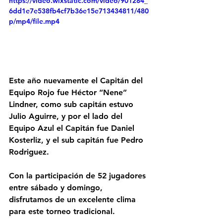
https://video.wixstatic.com/video/901284_
6dd1e7e538fb4cf7b36e15e713434811/480
p/mp4/file.mp4
Este año nuevamente el Capitán del 
Equipo Rojo fue Héctor “Nene” 
Lindner, como sub capitán estuvo 
Julio Aguirre, y por el lado del 
Equipo Azul el Capitán fue Daniel 
Kosterliz, y el sub capitán fue Pedro 
Rodriguez.
Con la participación de 52 jugadores 
entre sábado y domingo, 
disfrutamos de un excelente clima 
para este torneo tradicional.