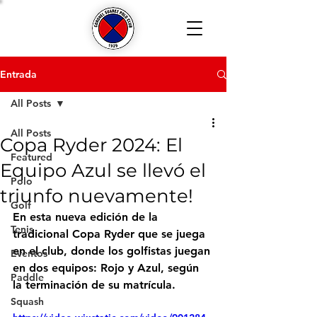
Entrada
All Posts
All Posts
Copa Ryder 2024: El
Featured
Equipo Azul se llevó el
Polo
triunfo nuevamente!
Golf
En esta nueva edición de la 
Tenis
tradicional Copa Ryder que se juega 
en el club, donde los golfistas juegan 
Eventos
en dos equipos: Rojo y Azul, según 
Paddle
la terminación de su matrícula.
Squash