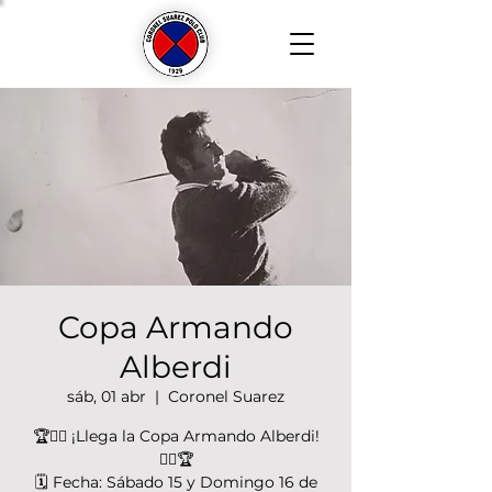
Copa Armando
Alberdi
sáb, 01 abr
  |  
Coronel Suarez
🏆🏌️‍♀️ ¡Llega la Copa Armando Alberdi!
🏌️‍♂️🏆
🗓️ Fecha: Sábado 15 y Domingo 16 de