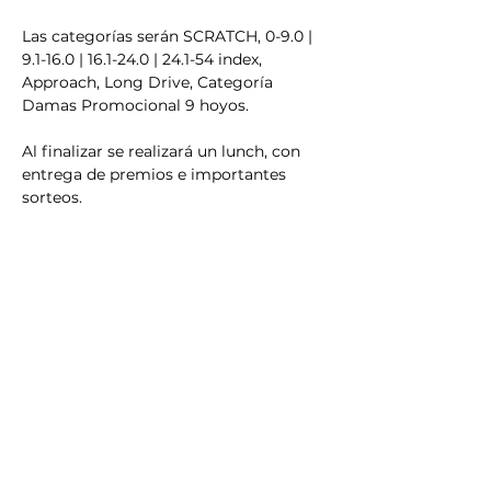
Las categorías serán SCRATCH, 0-9.0 | 
9.1-16.0 | 16.1-24.0 | 24.1-54 index, 
Approach, Long Drive, Categoría 
Damas Promocional 9 hoyos.
Al finalizar se realizará un lunch, con 
entrega de premios e importantes 
sorteos. 
Los esperamos a todos.
Auspician este torneo 
Agro de Souza @
@agrodesouza
Mostrar más
Compartir este evento